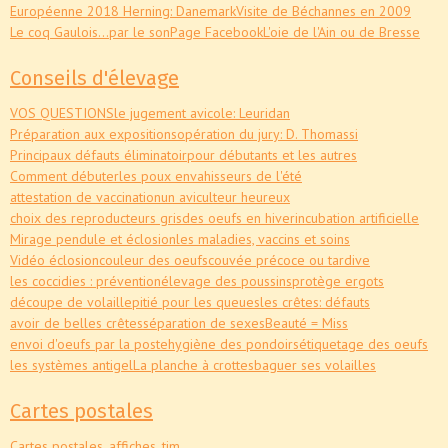
Européenne 2018 Herning: Danemark
Visite de Béchannes en 2009
Le coq Gaulois...par le son
Page Facebook
L'oie de l'Ain ou de Bresse
Conseils d'élevage
VOS QUESTIONS
le jugement avicole: Leuridan
Préparation aux expositions
opération du jury: D. Thomassi
Principaux défauts éliminatoir
pour débutants et les autres
Comment débuter
les poux envahisseurs de l'été
attestation de vaccination
un aviculteur heureux
choix des reproducteurs gris
des oeufs en hiver
incubation artificielle
Mirage pendule et éclosion
les maladies, vaccins et soins
Vidéo éclosion
couleur des oeufs
couvée précoce ou tardive
les coccidies : prévention
élevage des poussins
protège ergots
découpe de volaille
pitié pour les queues
les crêtes: défauts
avoir de belles crêtes
séparation de sexes
Beauté = Miss
envoi d'oeufs par la poste
hygiène des pondoirs
étiquetage des oeufs
les systèmes antigel
La planche à crottes
baguer ses volailles
Cartes postales
Cartes postales, affiches, tim