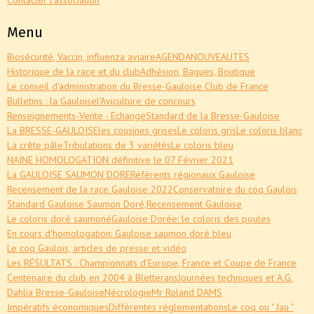
Contacter l'association
Menu
Biosécurité, Vaccin, influenza aviaire
AGENDA
NOUVEAUTES
Historique de la race et du club
Adhésion, Bagues, Boutique
Le conseil d'administration du Bresse-Gauloise Club de France
Bulletins : la Gauloise
l'Aviculture de concours
Renseignements-Vente - Echange
Standard de la Bresse-Gauloise
La BRESSE-GAULOISE
les cousines grises
Le coloris gris
Le coloris blanc
La crête pâle
Tribulations de 3 variétés
Le coloris bleu
NAINE HOMOLOGATION définitive le 07 Février 2021
La GAULOISE SAUMON DORE
Référents régionaux Gauloise
Recensement de la race Gauloise 2022
Conservatoire du coq Gaulois
Standard Gauloise Saumon Doré,
Recensement Gauloise
Le coloris doré saumoné
Gauloise Dorée: le coloris des poules
En cours d'homologation: Gauloise saumon doré bleu
Le coq Gaulois, articles de presse et vidéo
Les RÉSULTATS : Championnats d'Europe, France et Coupe de France
Centenaire du club en 2004 à Bletterans
Journées techniques et A.G.
Dahlia Bresse-Gauloise
Nécrologie
Mr Roland DAMS
Impératifs économiques
Différentes réglementations
Le coq ou " Jau "