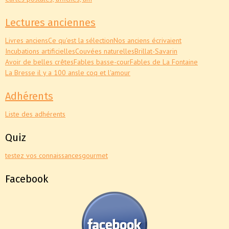
Lectures anciennes
Livres anciens
Ce qu'est la sélection
Nos anciens écrivaient
Incubations artificielles
Couvées naturelles
Brillat-Savarin
Avoir de belles crêtes
Fables basse-cour
Fables de La Fontaine
La Bresse il y a 100 ans
le coq et l'amour
Adhérents
Liste des adhérents
Quiz
testez vos connaissances
gourmet
Facebook