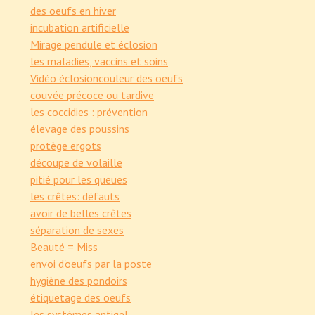
des oeufs en hiver
incubation artificielle
Mirage pendule et éclosion
les maladies, vaccins et soins
Vidéo éclosion
couleur des oeufs
couvée précoce ou tardive
les coccidies : prévention
élevage des poussins
protège ergots
découpe de volaille
pitié pour les queues
les crêtes: défauts
avoir de belles crêtes
séparation de sexes
Beauté = Miss
envoi d'oeufs par la poste
hygiène des pondoirs
étiquetage des oeufs
les systèmes antigel