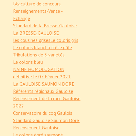
l'Aviculture de concours
Renseignements-Vente -
Echange
Standard de la Bresse-Gauloise
La BRESSE-GAULOISE
les cousines grises
Le coloris gris
Le coloris blanc
La crête pâle
Tribulations de 3 variétés
Le coloris bleu
NAINE HOMOLOGATION
définitive le 07 Février 2021
La GAULOISE SAUMON DORE
Référents régionaux Gauloise
Recensement de la race Gauloise
2022
Conservatoire du coq Gaulois
Standard Gauloise Saumon Doré,
Recensement Gauloise
Le coloris doré saumoné