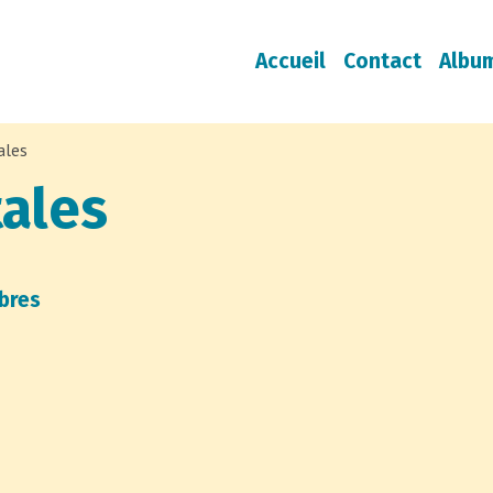
Accueil
Contact
Albu
ales
tales
mbres