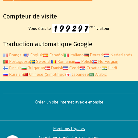
Compteur de visite
ème
Vous êtes le
visiteur
Traduction automatique Google
Français
English
Español
Italiano
Deutsch
Nederlands
Portuguesa
Swedish
Romanian
Polish
Norwegian
Finnish
Bulgarian
Danish
Czech
Croatian
Hindi
Russian
Chinese (Simplified)
Japanese
Arabic
Créer un site internet avec e-monsite
Mentions légales
Conditions générales d'utilisation