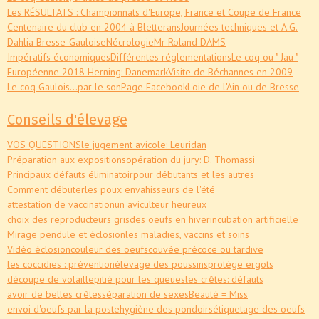
Les RÉSULTATS : Championnats d'Europe, France et Coupe de France
Centenaire du club en 2004 à Bletterans
Journées techniques et A.G.
Dahlia Bresse-Gauloise
Nécrologie
Mr Roland DAMS
Impératifs économiques
Différentes réglementations
Le coq ou " Jau "
Européenne 2018 Herning: Danemark
Visite de Béchannes en 2009
Le coq Gaulois...par le son
Page Facebook
L'oie de l'Ain ou de Bresse
Conseils d'élevage
VOS QUESTIONS
le jugement avicole: Leuridan
Préparation aux expositions
opération du jury: D. Thomassi
Principaux défauts éliminatoir
pour débutants et les autres
Comment débuter
les poux envahisseurs de l'été
attestation de vaccination
un aviculteur heureux
choix des reproducteurs gris
des oeufs en hiver
incubation artificielle
Mirage pendule et éclosion
les maladies, vaccins et soins
Vidéo éclosion
couleur des oeufs
couvée précoce ou tardive
les coccidies : prévention
élevage des poussins
protège ergots
découpe de volaille
pitié pour les queues
les crêtes: défauts
avoir de belles crêtes
séparation de sexes
Beauté = Miss
envoi d'oeufs par la poste
hygiène des pondoirs
étiquetage des oeufs