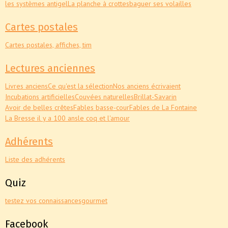
les systèmes antigel
La planche à crottes
baguer ses volailles
Cartes postales
Cartes postales, affiches, tim
Lectures anciennes
Livres anciens
Ce qu'est la sélection
Nos anciens écrivaient
Incubations artificielles
Couvées naturelles
Brillat-Savarin
Avoir de belles crêtes
Fables basse-cour
Fables de La Fontaine
La Bresse il y a 100 ans
le coq et l'amour
Adhérents
Liste des adhérents
Quiz
testez vos connaissances
gourmet
Facebook