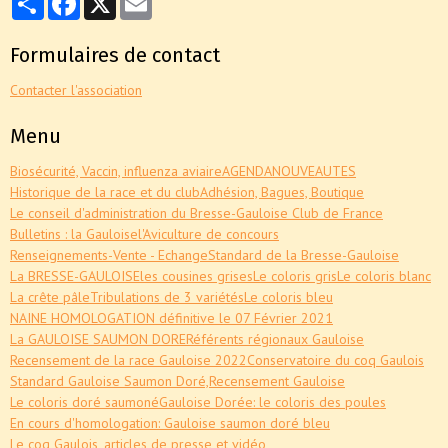
Formulaires de contact
Contacter l'association
Menu
Biosécurité, Vaccin, influenza aviaire
AGENDA
NOUVEAUTES
Historique de la race et du club
Adhésion, Bagues, Boutique
Le conseil d'administration du Bresse-Gauloise Club de France
Bulletins : la Gauloise
l'Aviculture de concours
Renseignements-Vente - Echange
Standard de la Bresse-Gauloise
La BRESSE-GAULOISE
les cousines grises
Le coloris gris
Le coloris blanc
La crête pâle
Tribulations de 3 variétés
Le coloris bleu
NAINE HOMOLOGATION définitive le 07 Février 2021
La GAULOISE SAUMON DORE
Référents régionaux Gauloise
Recensement de la race Gauloise 2022
Conservatoire du coq Gaulois
Standard Gauloise Saumon Doré,
Recensement Gauloise
Le coloris doré saumoné
Gauloise Dorée: le coloris des poules
En cours d'homologation: Gauloise saumon doré bleu
Le coq Gaulois, articles de presse et vidéo