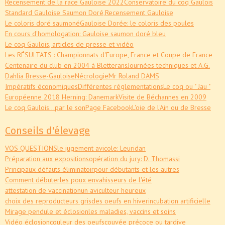
Recensement de la race Gauloise 2022
Conservatoire du coq Gaulois
Standard Gauloise Saumon Doré,
Recensement Gauloise
Le coloris doré saumoné
Gauloise Dorée: le coloris des poules
En cours d'homologation: Gauloise saumon doré bleu
Le coq Gaulois, articles de presse et vidéo
Les RÉSULTATS : Championnats d'Europe, France et Coupe de France
Centenaire du club en 2004 à Bletterans
Journées techniques et A.G.
Dahlia Bresse-Gauloise
Nécrologie
Mr Roland DAMS
Impératifs économiques
Différentes réglementations
Le coq ou " Jau "
Européenne 2018 Herning: Danemark
Visite de Béchannes en 2009
Le coq Gaulois...par le son
Page Facebook
L'oie de l'Ain ou de Bresse
Conseils d'élevage
VOS QUESTIONS
le jugement avicole: Leuridan
Préparation aux expositions
opération du jury: D. Thomassi
Principaux défauts éliminatoir
pour débutants et les autres
Comment débuter
les poux envahisseurs de l'été
attestation de vaccination
un aviculteur heureux
choix des reproducteurs gris
des oeufs en hiver
incubation artificielle
Mirage pendule et éclosion
les maladies, vaccins et soins
Vidéo éclosion
couleur des oeufs
couvée précoce ou tardive