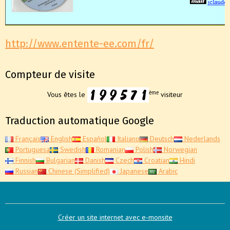
http://www.entente-ee.com/fr/
Compteur de visite
ème
Vous êtes le
visiteur
Traduction automatique Google
Français
English
Español
Italiano
Deutsch
Nederlands
Portuguesa
Swedish
Romanian
Polish
Norwegian
Finnish
Bulgarian
Danish
Czech
Croatian
Hindi
Russian
Chinese (Simplified)
Japanese
Arabic
Créer un site internet avec e-monsite