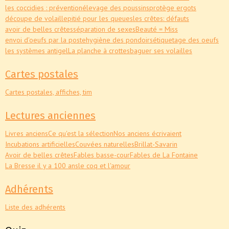
les coccidies : prévention
élevage des poussins
protège ergots
découpe de volaille
pitié pour les queues
les crêtes: défauts
avoir de belles crêtes
séparation de sexes
Beauté = Miss
envoi d'oeufs par la poste
hygiène des pondoirs
étiquetage des oeufs
les systèmes antigel
La planche à crottes
baguer ses volailles
Cartes postales
Cartes postales, affiches, tim
Lectures anciennes
Livres anciens
Ce qu'est la sélection
Nos anciens écrivaient
Incubations artificielles
Couvées naturelles
Brillat-Savarin
Avoir de belles crêtes
Fables basse-cour
Fables de La Fontaine
La Bresse il y a 100 ans
le coq et l'amour
Adhérents
Liste des adhérents