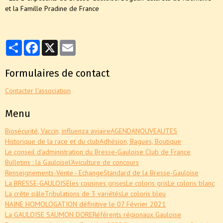
et la Famille Pradine de France
Partager
Facebook
X
Email
Formulaires de contact
Contacter l'association
Menu
Biosécurité, Vaccin, influenza aviaire
AGENDA
NOUVEAUTES
Historique de la race et du club
Adhésion, Bagues, Boutique
Le conseil d'administration du Bresse-Gauloise Club de France
Bulletins : la Gauloise
l'Aviculture de concours
Renseignements-Vente - Echange
Standard de la Bresse-Gauloise
La BRESSE-GAULOISE
les cousines grises
Le coloris gris
Le coloris blanc
La crête pâle
Tribulations de 3 variétés
Le coloris bleu
NAINE HOMOLOGATION définitive le 07 Février 2021
La GAULOISE SAUMON DORE
Référents régionaux Gauloise