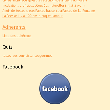
Livres anciens
Ce qu'est la sélection
Nos anciens écrivaient
Incubations artificielles
Couvées naturelles
Brillat-Savarin
Avoir de belles crêtes
Fables basse-cour
Fables de La Fontaine
La Bresse il y a 100 ans
le coq et l'amour
Adhérents
Liste des adhérents
Quiz
testez vos connaissances
gourmet
Facebook