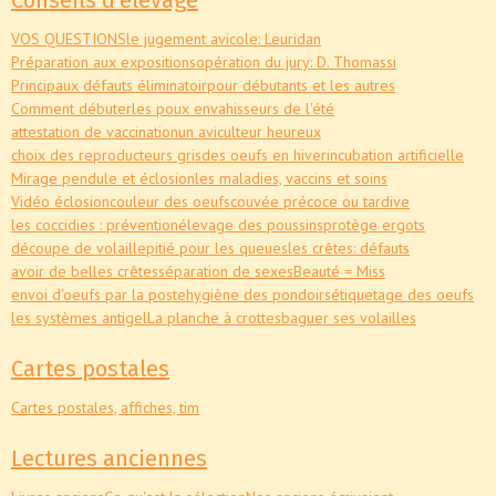
VOS QUESTIONS
le jugement avicole: Leuridan
Préparation aux expositions
opération du jury: D. Thomassi
Principaux défauts éliminatoir
pour débutants et les autres
Comment débuter
les poux envahisseurs de l'été
attestation de vaccination
un aviculteur heureux
choix des reproducteurs gris
des oeufs en hiver
incubation artificielle
Mirage pendule et éclosion
les maladies, vaccins et soins
Vidéo éclosion
couleur des oeufs
couvée précoce ou tardive
les coccidies : prévention
élevage des poussins
protège ergots
découpe de volaille
pitié pour les queues
les crêtes: défauts
avoir de belles crêtes
séparation de sexes
Beauté = Miss
envoi d'oeufs par la poste
hygiène des pondoirs
étiquetage des oeufs
les systèmes antigel
La planche à crottes
baguer ses volailles
Cartes postales
Cartes postales, affiches, tim
Lectures anciennes