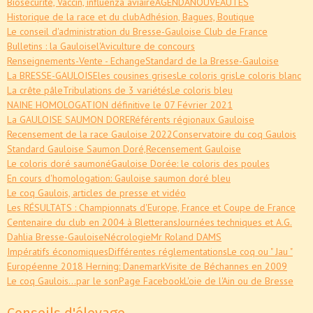
Biosécurité, Vaccin, influenza aviaire
AGENDA
NOUVEAUTES
Historique de la race et du club
Adhésion, Bagues, Boutique
Le conseil d'administration du Bresse-Gauloise Club de France
Bulletins : la Gauloise
l'Aviculture de concours
Renseignements-Vente - Echange
Standard de la Bresse-Gauloise
La BRESSE-GAULOISE
les cousines grises
Le coloris gris
Le coloris blanc
La crête pâle
Tribulations de 3 variétés
Le coloris bleu
NAINE HOMOLOGATION définitive le 07 Février 2021
La GAULOISE SAUMON DORE
Référents régionaux Gauloise
Recensement de la race Gauloise 2022
Conservatoire du coq Gaulois
Standard Gauloise Saumon Doré,
Recensement Gauloise
Le coloris doré saumoné
Gauloise Dorée: le coloris des poules
En cours d'homologation: Gauloise saumon doré bleu
Le coq Gaulois, articles de presse et vidéo
Les RÉSULTATS : Championnats d'Europe, France et Coupe de France
Centenaire du club en 2004 à Bletterans
Journées techniques et A.G.
Dahlia Bresse-Gauloise
Nécrologie
Mr Roland DAMS
Impératifs économiques
Différentes réglementations
Le coq ou " Jau "
Européenne 2018 Herning: Danemark
Visite de Béchannes en 2009
Le coq Gaulois...par le son
Page Facebook
L'oie de l'Ain ou de Bresse
Conseils d'élevage