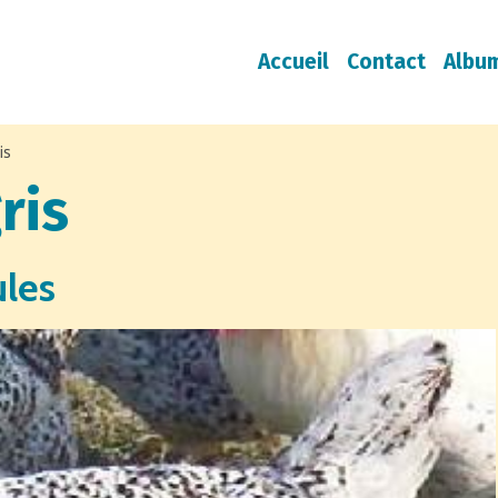
Accueil
Contact
Albu
is
ris
ules