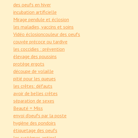
des oeufs en hiver
incubation artificielle
Mirage pendule et éclosion
les maladies, vaccins et soins
Vidéo éclosion
couleur des oeufs
couvée précoce ou tardive
les coccidies : prévention
élevage des poussins
protège ergots
découpe de volaille
pitié pour les queues
les crêtes: défauts
avoir de belles crêtes
séparation de sexes
Beauté = Miss
envoi d'oeufs par la poste
hygiène des pondoirs
étiquetage des oeufs
les systèmes antigel