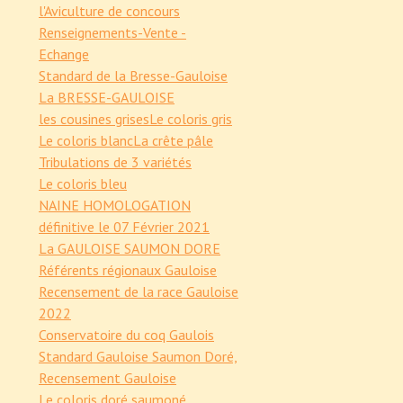
l'Aviculture de concours
Renseignements-Vente -
Echange
Standard de la Bresse-Gauloise
La BRESSE-GAULOISE
les cousines grises
Le coloris gris
Le coloris blanc
La crête pâle
Tribulations de 3 variétés
Le coloris bleu
NAINE HOMOLOGATION
définitive le 07 Février 2021
La GAULOISE SAUMON DORE
Référents régionaux Gauloise
Recensement de la race Gauloise
2022
Conservatoire du coq Gaulois
Standard Gauloise Saumon Doré,
Recensement Gauloise
Le coloris doré saumoné