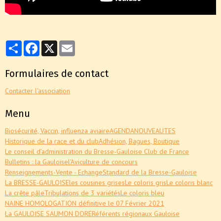
Partager
Facebook
X
Email
Formulaires de contact
Contacter l'association
Menu
Biosécurité, Vaccin, influenza aviaire
AGENDA
NOUVEAUTES
Historique de la race et du club
Adhésion, Bagues, Boutique
Le conseil d'administration du Bresse-Gauloise Club de France
Bulletins : la Gauloise
l'Aviculture de concours
Renseignements-Vente - Echange
Standard de la Bresse-Gauloise
La BRESSE-GAULOISE
les cousines grises
Le coloris gris
Le coloris blanc
La crête pâle
Tribulations de 3 variétés
Le coloris bleu
NAINE HOMOLOGATION définitive le 07 Février 2021
La GAULOISE SAUMON DORE
Référents régionaux Gauloise