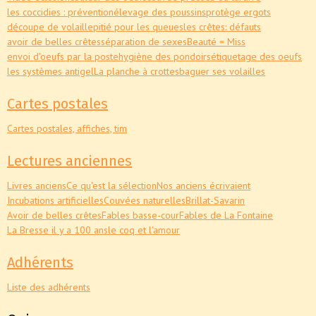
les coccidies : prévention
élevage des poussins
protège ergots
découpe de volaille
pitié pour les queues
les crêtes: défauts
avoir de belles crêtes
séparation de sexes
Beauté = Miss
envoi d'oeufs par la poste
hygiène des pondoirs
étiquetage des oeufs
les systèmes antigel
La planche à crottes
baguer ses volailles
Cartes postales
Cartes postales, affiches, tim
Lectures anciennes
Livres anciens
Ce qu'est la sélection
Nos anciens écrivaient
Incubations artificielles
Couvées naturelles
Brillat-Savarin
Avoir de belles crêtes
Fables basse-cour
Fables de La Fontaine
La Bresse il y a 100 ans
le coq et l'amour
Adhérents
Liste des adhérents