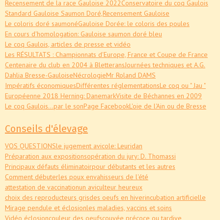
Recensement de la race Gauloise 2022
Conservatoire du coq Gaulois
Standard Gauloise Saumon Doré,
Recensement Gauloise
Le coloris doré saumoné
Gauloise Dorée: le coloris des poules
En cours d'homologation: Gauloise saumon doré bleu
Le coq Gaulois, articles de presse et vidéo
Les RÉSULTATS : Championnats d'Europe, France et Coupe de France
Centenaire du club en 2004 à Bletterans
Journées techniques et A.G.
Dahlia Bresse-Gauloise
Nécrologie
Mr Roland DAMS
Impératifs économiques
Différentes réglementations
Le coq ou " Jau "
Européenne 2018 Herning: Danemark
Visite de Béchannes en 2009
Le coq Gaulois...par le son
Page Facebook
L'oie de l'Ain ou de Bresse
Conseils d'élevage
VOS QUESTIONS
le jugement avicole: Leuridan
Préparation aux expositions
opération du jury: D. Thomassi
Principaux défauts éliminatoir
pour débutants et les autres
Comment débuter
les poux envahisseurs de l'été
attestation de vaccination
un aviculteur heureux
choix des reproducteurs gris
des oeufs en hiver
incubation artificielle
Mirage pendule et éclosion
les maladies, vaccins et soins
Vidéo éclosion
couleur des oeufs
couvée précoce ou tardive