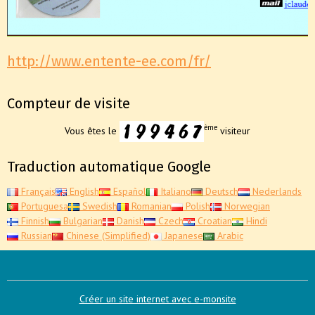
http://www.entente-ee.com/fr/
Compteur de visite
ème
Vous êtes le
visiteur
Traduction automatique Google
Français
English
Español
Italiano
Deutsch
Nederlands
Portuguesa
Swedish
Romanian
Polish
Norwegian
Finnish
Bulgarian
Danish
Czech
Croatian
Hindi
Russian
Chinese (Simplified)
Japanese
Arabic
Créer un site internet avec e-monsite