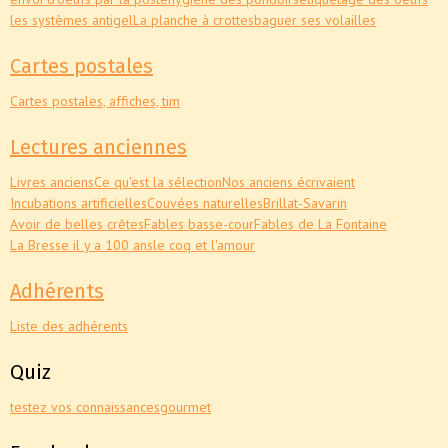
les systèmes antigel
La planche à crottes
baguer ses volailles
Cartes postales
Cartes postales, affiches, tim
Lectures anciennes
Livres anciens
Ce qu'est la sélection
Nos anciens écrivaient
Incubations artificielles
Couvées naturelles
Brillat-Savarin
Avoir de belles crêtes
Fables basse-cour
Fables de La Fontaine
La Bresse il y a 100 ans
le coq et l'amour
Adhérents
Liste des adhérents
Quiz
testez vos connaissances
gourmet