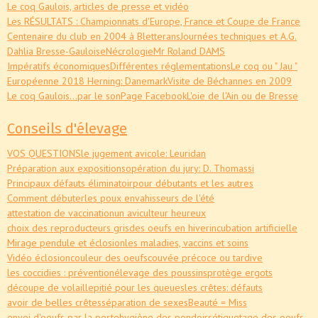
Le coq Gaulois, articles de presse et vidéo
Les RÉSULTATS : Championnats d'Europe, France et Coupe de France
Centenaire du club en 2004 à Bletterans
Journées techniques et A.G.
Dahlia Bresse-Gauloise
Nécrologie
Mr Roland DAMS
Impératifs économiques
Différentes réglementations
Le coq ou " Jau "
Européenne 2018 Herning: Danemark
Visite de Béchannes en 2009
Le coq Gaulois...par le son
Page Facebook
L'oie de l'Ain ou de Bresse
Conseils d'élevage
VOS QUESTIONS
le jugement avicole: Leuridan
Préparation aux expositions
opération du jury: D. Thomassi
Principaux défauts éliminatoir
pour débutants et les autres
Comment débuter
les poux envahisseurs de l'été
attestation de vaccination
un aviculteur heureux
choix des reproducteurs gris
des oeufs en hiver
incubation artificielle
Mirage pendule et éclosion
les maladies, vaccins et soins
Vidéo éclosion
couleur des oeufs
couvée précoce ou tardive
les coccidies : prévention
élevage des poussins
protège ergots
découpe de volaille
pitié pour les queues
les crêtes: défauts
avoir de belles crêtes
séparation de sexes
Beauté = Miss
envoi d'oeufs par la poste
hygiène des pondoirs
étiquetage des oeufs