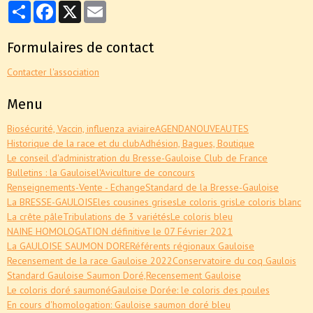
Partager
Facebook
X
Email
Formulaires de contact
Contacter l'association
Menu
Biosécurité, Vaccin, influenza aviaire
AGENDA
NOUVEAUTES
Historique de la race et du club
Adhésion, Bagues, Boutique
Le conseil d'administration du Bresse-Gauloise Club de France
Bulletins : la Gauloise
l'Aviculture de concours
Renseignements-Vente - Echange
Standard de la Bresse-Gauloise
La BRESSE-GAULOISE
les cousines grises
Le coloris gris
Le coloris blanc
La crête pâle
Tribulations de 3 variétés
Le coloris bleu
NAINE HOMOLOGATION définitive le 07 Février 2021
La GAULOISE SAUMON DORE
Référents régionaux Gauloise
Recensement de la race Gauloise 2022
Conservatoire du coq Gaulois
Standard Gauloise Saumon Doré,
Recensement Gauloise
Le coloris doré saumoné
Gauloise Dorée: le coloris des poules
En cours d'homologation: Gauloise saumon doré bleu