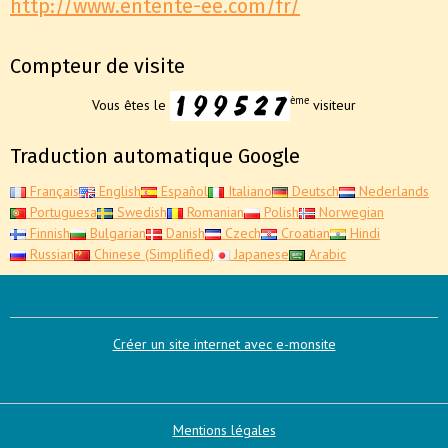
http://www.entente-ee.com/fr/
Compteur de visite
ème
Vous êtes le
visiteur
Traduction automatique Google
Français
English
Español
Italiano
Deutsch
Nederlands
Portuguesa
Swedish
Romanian
Polish
Norwegian
Finnish
Bulgarian
Danish
Czech
Croatian
Hindi
Russian
Chinese (Simplified)
Japanese
Arabic
Créer un site internet avec e-monsite
Mentions légales