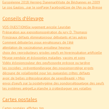
Européenne 2018 Herning: Danemark
Visite de Béchannes en 2009
Le coq Gaulois...par le son
Page Facebook
L'oie de l'Ain ou de Bresse
Conseils d'élevage
VOS QUESTIONS
le jugement avicole: Leuridan
Préparation aux expositions
opération du jury: D. Thomassi
Principaux défauts éliminatoir
pour débutants et les autres
Comment débuter
les poux envahisseurs de l'été
attestation de vaccination
un aviculteur heureux
choix des reproducteurs gris
des oeufs en hiver
incubation artificielle
Mirage pendule et éclosion
les maladies, vaccins et soins
Vidéo éclosion
couleur des oeufs
couvée précoce ou tardive
les coccidies : prévention
élevage des poussins
protège ergots
découpe de volaille
pitié pour les queues
les crêtes: défauts
avoir de belles crêtes
séparation de sexes
Beauté = Miss
envoi d'oeufs par la poste
hygiène des pondoirs
étiquetage des oeufs
les systèmes antigel
La planche à crottes
baguer ses volailles
Cartes postales
Cartes postales, affiches, tim