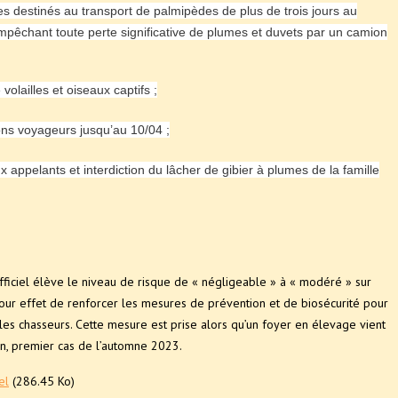
s destinés au transport de palmipèdes de plus de trois jours au
êchant toute perte significative de plumes et duvets par un camion
olailles et oiseaux captifs ;
ons voyageurs jusqu’au 10/04 ;
x appelants et interdiction du lâcher de gibier à plumes de la famille
fficiel élève le niveau de risque de « négligeable » à « modéré » sur
 pour effet de renforcer les mesures de prévention et de biosécurité pour
les chasseurs. Cette mesure est prise alors qu’un foyer en élevage vient
an, premier cas de l’automne 2023.
el
(286.45 Ko)