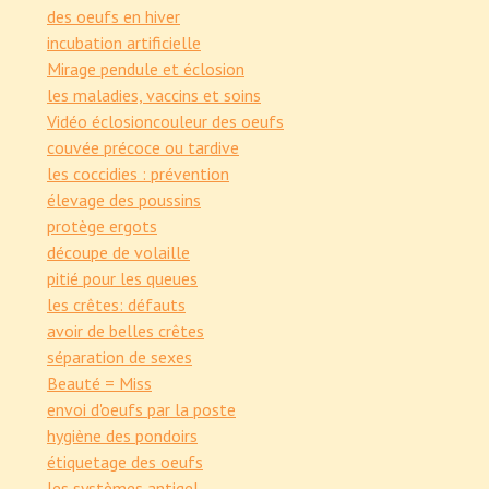
des oeufs en hiver
incubation artificielle
Mirage pendule et éclosion
les maladies, vaccins et soins
Vidéo éclosion
couleur des oeufs
couvée précoce ou tardive
les coccidies : prévention
élevage des poussins
protège ergots
découpe de volaille
pitié pour les queues
les crêtes: défauts
avoir de belles crêtes
séparation de sexes
Beauté = Miss
envoi d'oeufs par la poste
hygiène des pondoirs
étiquetage des oeufs
les systèmes antigel