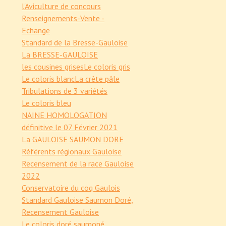
l'Aviculture de concours
Renseignements-Vente -
Echange
Standard de la Bresse-Gauloise
La BRESSE-GAULOISE
les cousines grises
Le coloris gris
Le coloris blanc
La crête pâle
Tribulations de 3 variétés
Le coloris bleu
NAINE HOMOLOGATION
définitive le 07 Février 2021
La GAULOISE SAUMON DORE
Référents régionaux Gauloise
Recensement de la race Gauloise
2022
Conservatoire du coq Gaulois
Standard Gauloise Saumon Doré,
Recensement Gauloise
Le coloris doré saumoné