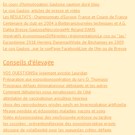
En cours d'homologation: Gauloise saumon doré bleu
Le coq Gaulois, articles de presse et vidéo
Les RÉSULTATS : Championnats d'Europe, France et Coupe de France
Centenaire du club en 2004 à Bletterans
Journées techniques et A.G.
Dahlia Bresse-Gauloise
Nécrologie
Mr Roland DAMS
Impératifs économiques
Différentes réglementations
Le coq ou " Jau "
Européenne 2018 Herning: Danemark
Visite de Béchannes en 2009
Le coq Gaulois...par le son
Page Facebook
L'oie de l'Ain ou de Bresse
Conseils d'élevage
VOS QUESTIONS
le jugement avicole: Leuridan
Préparation aux expositions
opération du jury: D. Thomassi
Principaux défauts éliminatoir
pour débutants et les autres
Comment débuter
les poux envahisseurs de l'été
attestation de vaccination
un aviculteur heureux
choix des reproducteurs gris
des oeufs en hiver
incubation artificielle
Mirage pendule et éclosion
les maladies, vaccins et soins
Vidéo éclosion
couleur des oeufs
couvée précoce ou tardive
les coccidies : prévention
élevage des poussins
protège ergots
découpe de volaille
pitié pour les queues
les crêtes: défauts