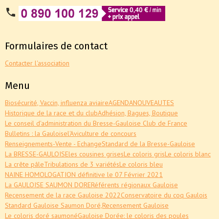
Formulaires de contact
Contacter l'association
Menu
Biosécurité, Vaccin, influenza aviaire
AGENDA
NOUVEAUTES
Historique de la race et du club
Adhésion, Bagues, Boutique
Le conseil d'administration du Bresse-Gauloise Club de France
Bulletins : la Gauloise
l'Aviculture de concours
Renseignements-Vente - Echange
Standard de la Bresse-Gauloise
La BRESSE-GAULOISE
les cousines grises
Le coloris gris
Le coloris blanc
La crête pâle
Tribulations de 3 variétés
Le coloris bleu
NAINE HOMOLOGATION définitive le 07 Février 2021
La GAULOISE SAUMON DORE
Référents régionaux Gauloise
Recensement de la race Gauloise 2022
Conservatoire du coq Gaulois
Standard Gauloise Saumon Doré,
Recensement Gauloise
Le coloris doré saumoné
Gauloise Dorée: le coloris des poules