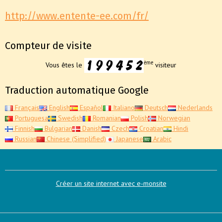
http://www.entente-ee.com/fr/
Compteur de visite
ème
Vous êtes le
visiteur
Traduction automatique Google
Français
English
Español
Italiano
Deutsch
Nederlands
Portuguesa
Swedish
Romanian
Polish
Norwegian
Finnish
Bulgarian
Danish
Czech
Croatian
Hindi
Russian
Chinese (Simplified)
Japanese
Arabic
Créer un site internet avec e-monsite