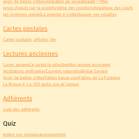
avoir de belles crêtes
séparation de sexes
Beauté = Miss
envoi d'oeufs par la poste
hygiène des pondoirs
étiquetage des oeufs
les systèmes antigel
La planche à crottes
baguer ses volailles
Cartes postales
Cartes postales, affiches, tim
Lectures anciennes
Livres anciens
Ce qu'est la sélection
Nos anciens écrivaient
Incubations artificielles
Couvées naturelles
Brillat-Savarin
Avoir de belles crêtes
Fables basse-cour
Fables de La Fontaine
La Bresse il y a 100 ans
le coq et l'amour
Adhérents
Liste des adhérents
Quiz
testez vos connaissances
gourmet