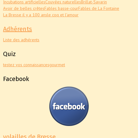
Incubations artificielles
Couvées naturelles
Brillat-Savarin
Avoir de belles crêtes
Fables basse-cour
Fables de La Fontaine
La Bresse il y a 100 ans
le coq et l'amour
Adhérents
Liste des adhérents
Quiz
testez vos connaissances
gourmet
Facebook
volailles de Bresse