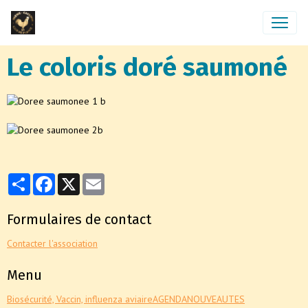
Le coloris doré saumoné
Partager
Facebook
X
Email
Formulaires de contact
Contacter l'association
Menu
Biosécurité, Vaccin, influenza aviaire
AGENDA
NOUVEAUTES