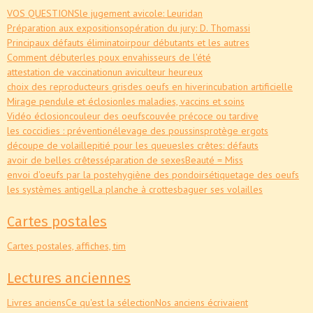
VOS QUESTIONS
le jugement avicole: Leuridan
Préparation aux expositions
opération du jury: D. Thomassi
Principaux défauts éliminatoir
pour débutants et les autres
Comment débuter
les poux envahisseurs de l'été
attestation de vaccination
un aviculteur heureux
choix des reproducteurs gris
des oeufs en hiver
incubation artificielle
Mirage pendule et éclosion
les maladies, vaccins et soins
Vidéo éclosion
couleur des oeufs
couvée précoce ou tardive
les coccidies : prévention
élevage des poussins
protège ergots
découpe de volaille
pitié pour les queues
les crêtes: défauts
avoir de belles crêtes
séparation de sexes
Beauté = Miss
envoi d'oeufs par la poste
hygiène des pondoirs
étiquetage des oeufs
les systèmes antigel
La planche à crottes
baguer ses volailles
Cartes postales
Cartes postales, affiches, tim
Lectures anciennes
Livres anciens
Ce qu'est la sélection
Nos anciens écrivaient