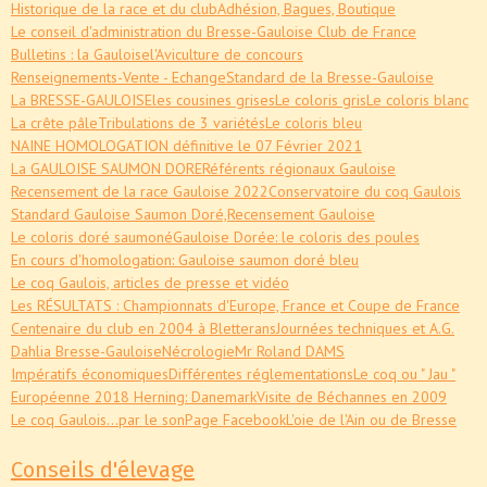
Historique de la race et du club
Adhésion, Bagues, Boutique
Le conseil d'administration du Bresse-Gauloise Club de France
Bulletins : la Gauloise
l'Aviculture de concours
Renseignements-Vente - Echange
Standard de la Bresse-Gauloise
La BRESSE-GAULOISE
les cousines grises
Le coloris gris
Le coloris blanc
La crête pâle
Tribulations de 3 variétés
Le coloris bleu
NAINE HOMOLOGATION définitive le 07 Février 2021
La GAULOISE SAUMON DORE
Référents régionaux Gauloise
Recensement de la race Gauloise 2022
Conservatoire du coq Gaulois
Standard Gauloise Saumon Doré,
Recensement Gauloise
Le coloris doré saumoné
Gauloise Dorée: le coloris des poules
En cours d'homologation: Gauloise saumon doré bleu
Le coq Gaulois, articles de presse et vidéo
Les RÉSULTATS : Championnats d'Europe, France et Coupe de France
Centenaire du club en 2004 à Bletterans
Journées techniques et A.G.
Dahlia Bresse-Gauloise
Nécrologie
Mr Roland DAMS
Impératifs économiques
Différentes réglementations
Le coq ou " Jau "
Européenne 2018 Herning: Danemark
Visite de Béchannes en 2009
Le coq Gaulois...par le son
Page Facebook
L'oie de l'Ain ou de Bresse
Conseils d'élevage