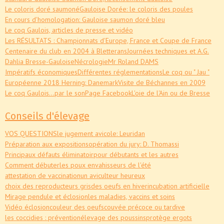
Le coloris doré saumoné
Gauloise Dorée: le coloris des poules
En cours d'homologation: Gauloise saumon doré bleu
Le coq Gaulois, articles de presse et vidéo
Les RÉSULTATS : Championnats d'Europe, France et Coupe de France
Centenaire du club en 2004 à Bletterans
Journées techniques et A.G.
Dahlia Bresse-Gauloise
Nécrologie
Mr Roland DAMS
Impératifs économiques
Différentes réglementations
Le coq ou " Jau "
Européenne 2018 Herning: Danemark
Visite de Béchannes en 2009
Le coq Gaulois...par le son
Page Facebook
L'oie de l'Ain ou de Bresse
Conseils d'élevage
VOS QUESTIONS
le jugement avicole: Leuridan
Préparation aux expositions
opération du jury: D. Thomassi
Principaux défauts éliminatoir
pour débutants et les autres
Comment débuter
les poux envahisseurs de l'été
attestation de vaccination
un aviculteur heureux
choix des reproducteurs gris
des oeufs en hiver
incubation artificielle
Mirage pendule et éclosion
les maladies, vaccins et soins
Vidéo éclosion
couleur des oeufs
couvée précoce ou tardive
les coccidies : prévention
élevage des poussins
protège ergots