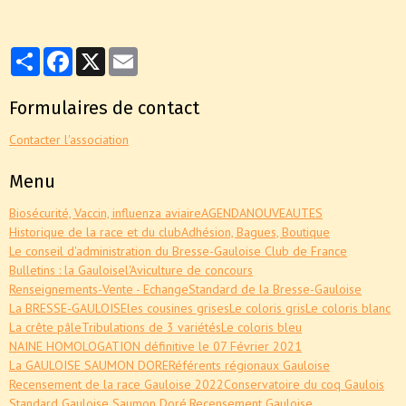
Partager
Facebook
X
Email
Formulaires de contact
Contacter l'association
Menu
Biosécurité, Vaccin, influenza aviaire
AGENDA
NOUVEAUTES
Historique de la race et du club
Adhésion, Bagues, Boutique
Le conseil d'administration du Bresse-Gauloise Club de France
Bulletins : la Gauloise
l'Aviculture de concours
Renseignements-Vente - Echange
Standard de la Bresse-Gauloise
La BRESSE-GAULOISE
les cousines grises
Le coloris gris
Le coloris blanc
La crête pâle
Tribulations de 3 variétés
Le coloris bleu
NAINE HOMOLOGATION définitive le 07 Février 2021
La GAULOISE SAUMON DORE
Référents régionaux Gauloise
Recensement de la race Gauloise 2022
Conservatoire du coq Gaulois
Standard Gauloise Saumon Doré,
Recensement Gauloise