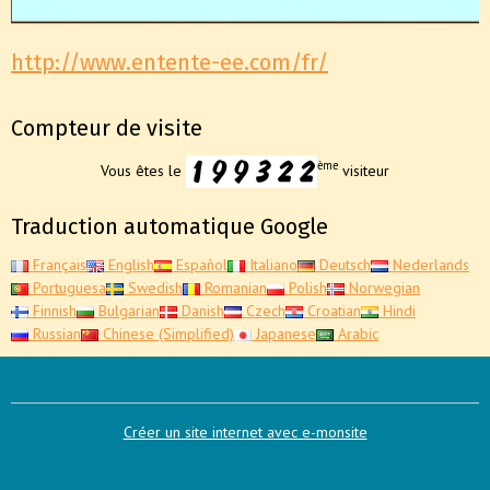
http://www.entente-ee.com/fr/
Compteur de visite
ème
Vous êtes le
visiteur
Traduction automatique Google
Français
English
Español
Italiano
Deutsch
Nederlands
Portuguesa
Swedish
Romanian
Polish
Norwegian
Finnish
Bulgarian
Danish
Czech
Croatian
Hindi
Russian
Chinese (Simplified)
Japanese
Arabic
Créer un site internet avec e-monsite