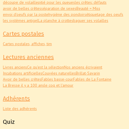
découpe de volaille
pitié pour les queues
les crêtes: défauts
avoir de belles crêtes
séparation de sexes
Beauté = Miss
envoi d'oeufs par la poste
hygiène des pondoirs
étiquetage des oeufs
les systèmes antigel
La planche à crottes
baguer ses volailles
Cartes postales
Cartes postales, affiches, tim
Lectures anciennes
Livres anciens
Ce qu'est la sélection
Nos anciens écrivaient
Incubations artificielles
Couvées naturelles
Brillat-Savarin
Avoir de belles crêtes
Fables basse-cour
Fables de La Fontaine
La Bresse il y a 100 ans
le coq et l'amour
Adhérents
Liste des adhérents
Quiz