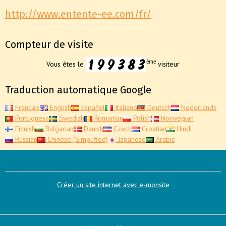
http://www.entente-ee.com/fr/
Compteur de visite
ème
Vous êtes le
visiteur
Traduction automatique Google
Français
English
Español
Italiano
Deutsch
Nederlands
Portuguesa
Swedish
Romanian
Polish
Norwegian
Finnish
Bulgarian
Danish
Czech
Croatian
Hindi
Russian
Chinese (Simplified)
Japanese
Arabic
Créer un site internet avec e-monsite