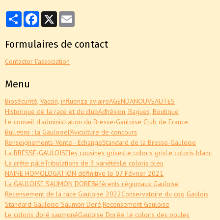
Partager
Facebook
X
Email
Formulaires de contact
Contacter l'association
Menu
Biosécurité, Vaccin, influenza aviaire
AGENDA
NOUVEAUTES
Historique de la race et du club
Adhésion, Bagues, Boutique
Le conseil d'administration du Bresse-Gauloise Club de France
Bulletins : la Gauloise
l'Aviculture de concours
Renseignements-Vente - Echange
Standard de la Bresse-Gauloise
La BRESSE-GAULOISE
les cousines grises
Le coloris gris
Le coloris blanc
La crête pâle
Tribulations de 3 variétés
Le coloris bleu
NAINE HOMOLOGATION définitive le 07 Février 2021
La GAULOISE SAUMON DORE
Référents régionaux Gauloise
Recensement de la race Gauloise 2022
Conservatoire du coq Gaulois
Standard Gauloise Saumon Doré,
Recensement Gauloise
Le coloris doré saumoné
Gauloise Dorée: le coloris des poules