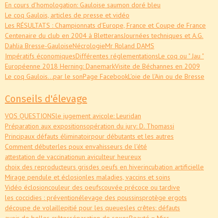
En cours d'homologation: Gauloise saumon doré bleu
Le coq Gaulois, articles de presse et vidéo
Les RÉSULTATS : Championnats d'Europe, France et Coupe de France
Centenaire du club en 2004 à Bletterans
Journées techniques et A.G.
Dahlia Bresse-Gauloise
Nécrologie
Mr Roland DAMS
Impératifs économiques
Différentes réglementations
Le coq ou " Jau "
Européenne 2018 Herning: Danemark
Visite de Béchannes en 2009
Le coq Gaulois...par le son
Page Facebook
L'oie de l'Ain ou de Bresse
Conseils d'élevage
VOS QUESTIONS
le jugement avicole: Leuridan
Préparation aux expositions
opération du jury: D. Thomassi
Principaux défauts éliminatoir
pour débutants et les autres
Comment débuter
les poux envahisseurs de l'été
attestation de vaccination
un aviculteur heureux
choix des reproducteurs gris
des oeufs en hiver
incubation artificielle
Mirage pendule et éclosion
les maladies, vaccins et soins
Vidéo éclosion
couleur des oeufs
couvée précoce ou tardive
les coccidies : prévention
élevage des poussins
protège ergots
découpe de volaille
pitié pour les queues
les crêtes: défauts
avoir de belles crêtes
séparation de sexes
Beauté = Miss