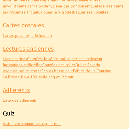
envoi d'oeufs par la poste
hygiène des pondoirs
étiquetage des oeufs
les systèmes antigel
La planche à crottes
baguer ses volailles
Cartes postales
Cartes postales, affiches, tim
Lectures anciennes
Livres anciens
Ce qu'est la sélection
Nos anciens écrivaient
Incubations artificielles
Couvées naturelles
Brillat-Savarin
Avoir de belles crêtes
Fables basse-cour
Fables de La Fontaine
La Bresse il y a 100 ans
le coq et l'amour
Adhérents
Liste des adhérents
Quiz
testez vos connaissances
gourmet