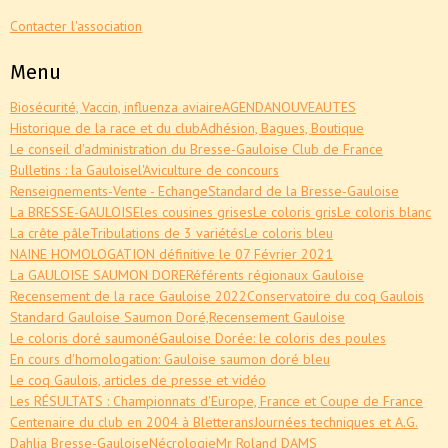
Contacter l'association
Menu
Biosécurité, Vaccin, influenza aviaire
AGENDA
NOUVEAUTES
Historique de la race et du club
Adhésion, Bagues, Boutique
Le conseil d'administration du Bresse-Gauloise Club de France
Bulletins : la Gauloise
l'Aviculture de concours
Renseignements-Vente - Echange
Standard de la Bresse-Gauloise
La BRESSE-GAULOISE
les cousines grises
Le coloris gris
Le coloris blanc
La crête pâle
Tribulations de 3 variétés
Le coloris bleu
NAINE HOMOLOGATION définitive le 07 Février 2021
La GAULOISE SAUMON DORE
Référents régionaux Gauloise
Recensement de la race Gauloise 2022
Conservatoire du coq Gaulois
Standard Gauloise Saumon Doré,
Recensement Gauloise
Le coloris doré saumoné
Gauloise Dorée: le coloris des poules
En cours d'homologation: Gauloise saumon doré bleu
Le coq Gaulois, articles de presse et vidéo
Les RÉSULTATS : Championnats d'Europe, France et Coupe de France
Centenaire du club en 2004 à Bletterans
Journées techniques et A.G.
Dahlia Bresse-Gauloise
Nécrologie
Mr Roland DAMS