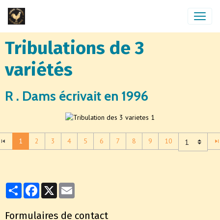
Tribulations de 3
variétés
R . Dams écrivait en 1996
1
2
3
4
5
6
7
8
9
10
Partager
Facebook
X
Email
Formulaires de contact