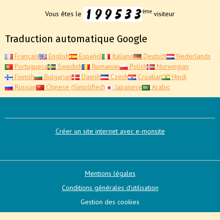
ème
Vous êtes le
visiteur
Traduction automatique Google
Français
English
Español
Italiano
Deutsch
Nederlands
Portuguesa
Swedish
Romanian
Polish
Norwegian
Finnish
Bulgarian
Danish
Czech
Croatian
Hindi
Russian
Chinese (Simplified)
Japanese
Arabic
Créer un site internet avec e-monsite
Mentions légales
Conditions générales d'utilisation
Gestion des cookies