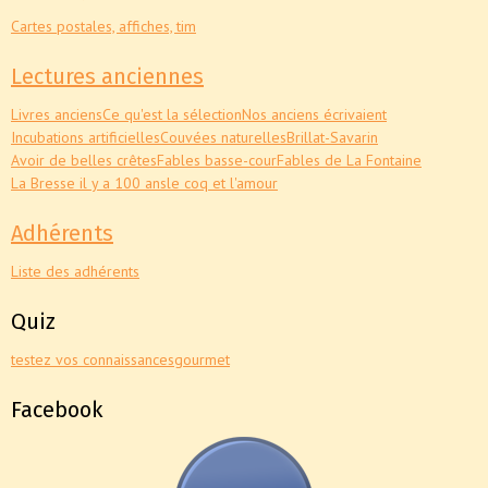
Cartes postales, affiches, tim
Lectures anciennes
Livres anciens
Ce qu'est la sélection
Nos anciens écrivaient
Incubations artificielles
Couvées naturelles
Brillat-Savarin
Avoir de belles crêtes
Fables basse-cour
Fables de La Fontaine
La Bresse il y a 100 ans
le coq et l'amour
Adhérents
Liste des adhérents
Quiz
testez vos connaissances
gourmet
Facebook