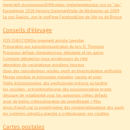
Impératifs économiques
Différentes réglementations
Le coq ou " Jau "
Européenne 2018 Herning: Danemark
Visite de Béchannes en 2009
Le coq Gaulois...par le son
Page Facebook
L'oie de l'Ain ou de Bresse
Conseils d'élevage
VOS QUESTIONS
le jugement avicole: Leuridan
Préparation aux expositions
opération du jury: D. Thomassi
Principaux défauts éliminatoir
pour débutants et les autres
Comment débuter
les poux envahisseurs de l'été
attestation de vaccination
un aviculteur heureux
choix des reproducteurs gris
des oeufs en hiver
incubation artificielle
Mirage pendule et éclosion
les maladies, vaccins et soins
Vidéo éclosion
couleur des oeufs
couvée précoce ou tardive
les coccidies : prévention
élevage des poussins
protège ergots
découpe de volaille
pitié pour les queues
les crêtes: défauts
avoir de belles crêtes
séparation de sexes
Beauté = Miss
envoi d'oeufs par la poste
hygiène des pondoirs
étiquetage des oeufs
les systèmes antigel
La planche à crottes
baguer ses volailles
Cartes postales