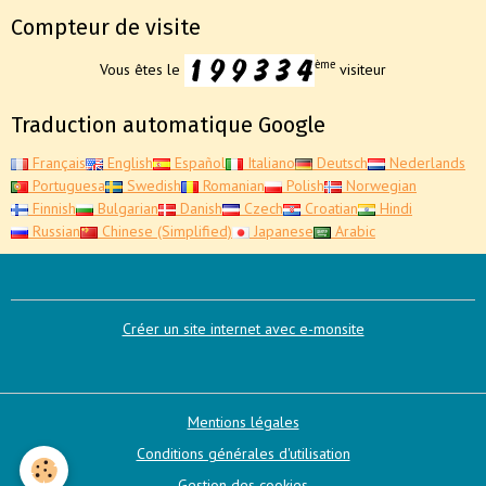
Compteur de visite
ème
Vous êtes le
visiteur
Traduction automatique Google
Français
English
Español
Italiano
Deutsch
Nederlands
Portuguesa
Swedish
Romanian
Polish
Norwegian
Finnish
Bulgarian
Danish
Czech
Croatian
Hindi
Russian
Chinese (Simplified)
Japanese
Arabic
Créer un site internet avec e-monsite
Mentions légales
Conditions générales d'utilisation
Gestion des cookies