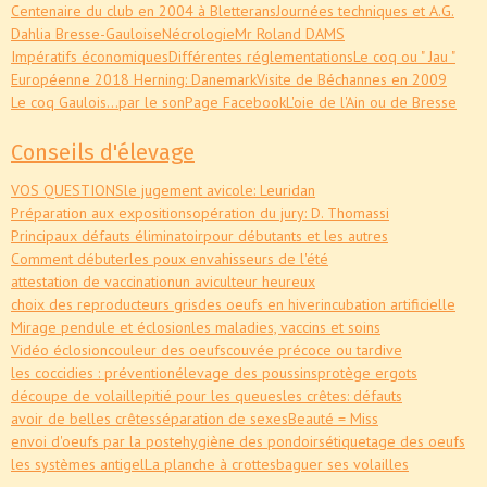
Centenaire du club en 2004 à Bletterans
Journées techniques et A.G.
Dahlia Bresse-Gauloise
Nécrologie
Mr Roland DAMS
Impératifs économiques
Différentes réglementations
Le coq ou " Jau "
Européenne 2018 Herning: Danemark
Visite de Béchannes en 2009
Le coq Gaulois...par le son
Page Facebook
L'oie de l'Ain ou de Bresse
Conseils d'élevage
VOS QUESTIONS
le jugement avicole: Leuridan
Préparation aux expositions
opération du jury: D. Thomassi
Principaux défauts éliminatoir
pour débutants et les autres
Comment débuter
les poux envahisseurs de l'été
attestation de vaccination
un aviculteur heureux
choix des reproducteurs gris
des oeufs en hiver
incubation artificielle
Mirage pendule et éclosion
les maladies, vaccins et soins
Vidéo éclosion
couleur des oeufs
couvée précoce ou tardive
les coccidies : prévention
élevage des poussins
protège ergots
découpe de volaille
pitié pour les queues
les crêtes: défauts
avoir de belles crêtes
séparation de sexes
Beauté = Miss
envoi d'oeufs par la poste
hygiène des pondoirs
étiquetage des oeufs
les systèmes antigel
La planche à crottes
baguer ses volailles