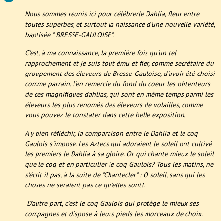
Nous sommes réunis ici pour célébrerle Dahlia, fleur entre
toutes superbes, et surtout la naissance d'une nouvelle variété,
baptisée " BRESSE-GAULOISE".
C'est, à ma connaissance, la première fois qu'un tel
rapprochement et je suis tout ému et fier, comme secrétaire du
groupement des éleveurs de Bresse-Gauloise, d'avoir été choisi
comme parrain. J'en remercie du fond du coeur les obtenteurs
de ces magnifiques dahlias, qui sont en même temps parmi les
éleveurs les plus renomés des éleveurs de volailles, comme
vous pouvez le constater dans cette belle exposition.
A y bien réfléchir, la comparaison entre le Dahlia et le coq
Gaulois s'impose. Les Aztecs qui adoraient le soleil ont cultivé
les premiers le Dahlia à sa gloire. Or qui chante mieux le soleil
que le coq et en particulier le coq Gaulois? Tous les matins, ne
s'écrit il pas, à la suite de "Chantecler" : O soleil, sans qui les
choses ne seraient pas ce qu'elles sont!.
D'autre part, c'est le coq Gaulois qui protège le mieux ses
compagnes et dispose à leurs pieds les morceaux de choix.