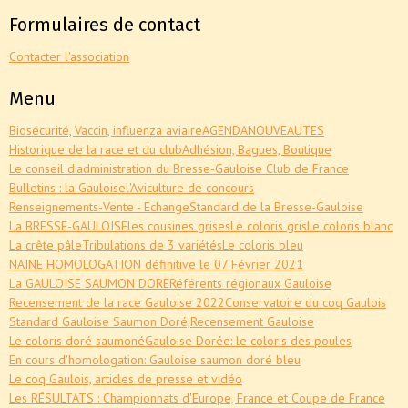
Formulaires de contact
Contacter l'association
Menu
Biosécurité, Vaccin, influenza aviaire
AGENDA
NOUVEAUTES
Historique de la race et du club
Adhésion, Bagues, Boutique
Le conseil d'administration du Bresse-Gauloise Club de France
Bulletins : la Gauloise
l'Aviculture de concours
Renseignements-Vente - Echange
Standard de la Bresse-Gauloise
La BRESSE-GAULOISE
les cousines grises
Le coloris gris
Le coloris blanc
La crête pâle
Tribulations de 3 variétés
Le coloris bleu
NAINE HOMOLOGATION définitive le 07 Février 2021
La GAULOISE SAUMON DORE
Référents régionaux Gauloise
Recensement de la race Gauloise 2022
Conservatoire du coq Gaulois
Standard Gauloise Saumon Doré,
Recensement Gauloise
Le coloris doré saumoné
Gauloise Dorée: le coloris des poules
En cours d'homologation: Gauloise saumon doré bleu
Le coq Gaulois, articles de presse et vidéo
Les RÉSULTATS : Championnats d'Europe, France et Coupe de France