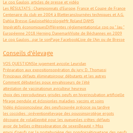
Le coq Gaulois, articles de presse et vidéo
Les RÉSULTATS : Championnats d'Europe, France et Coupe de France
Centenaire du club en 2004 à Bletterans
Journées techniques et A.G.
Dahlia Bresse-Gauloise
Nécrologie
Mr Roland DAMS
Impératifs économiques
Différentes réglementations
Le coq ou " Jau "
Européenne 2018 Herning: Danemark
Visite de Béchannes en 2009
Le coq Gaulois...par le son
Page Facebook
L'oie de l'Ain ou de Bresse
Conseils d'élevage
VOS QUESTIONS
le jugement avicole: Leuridan
Préparation aux expositions
opération du jury: D. Thomassi
Principaux défauts éliminatoir
pour débutants et les autres
Comment débuter
les poux envahisseurs de l'été
attestation de vaccination
un aviculteur heureux
choix des reproducteurs gris
des oeufs en hiver
incubation artificielle
Mirage pendule et éclosion
les maladies, vaccins et soins
Vidéo éclosion
couleur des oeufs
couvée précoce ou tardive
les coccidies : prévention
élevage des poussins
protège ergots
découpe de volaille
pitié pour les queues
les crêtes: défauts
avoir de belles crêtes
séparation de sexes
Beauté = Miss
envoi d'oeufs par la poste
hygiène des pondoirs
étiquetage des oeufs