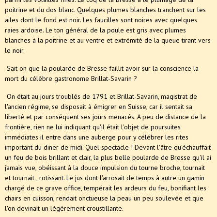
poitrine et du dos blanc. Quelques plumes blanches tranchent sur les
ailes dont le fond est noir. Les faucilles sont noires avec quelques
raies ardoise. Le ton général de la poule est gris avec plumes
blanches à la poitrine et au ventre et extrémité de la queue tirant vers
le noir.
Sait on que la poularde de Bresse faillit avoir sur la conscience la
mort du célèbre gastronome Brillat-Savarin ?
On était au jours troublés de 1791 et Brillat-Savarin, magistrat de
l'ancien régime, se disposait à émigrer en Suisse, car il sentait sa
liberté et par conséquent ses jours menacés. A peu de distance de la
frontière, rien ne lui indiquant qu'il était l'objet de poursuites
immédiates il entre dans une auberge pour y célébrer les rites
important du diner de midi. Quel spectacle ! Devant l'âtre qu'échauffait
un feu de bois brillant et clair, la plus belle poularde de Bresse qu'il ai
jamais vue, obéissant à la douce impulsion du tourne broche, tournait
et tournait , rotissant. Le jus dont l'arrosait de temps à autre un gamin
chargé de ce grave office, tempérait les ardeurs du feu, bonifiant les
chairs en cuisson, rendait onctueuse la peau un peu soulevée et que
l'on devinait un légèrement croustillante.