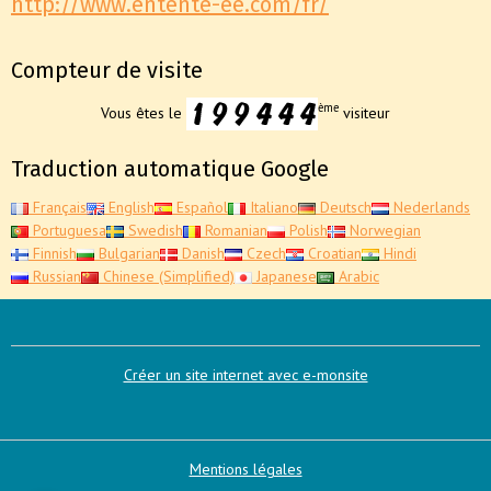
http://www.entente-ee.com/fr/
Compteur de visite
ème
Vous êtes le
visiteur
Traduction automatique Google
Français
English
Español
Italiano
Deutsch
Nederlands
Portuguesa
Swedish
Romanian
Polish
Norwegian
Finnish
Bulgarian
Danish
Czech
Croatian
Hindi
Russian
Chinese (Simplified)
Japanese
Arabic
Créer un site internet avec e-monsite
Mentions légales