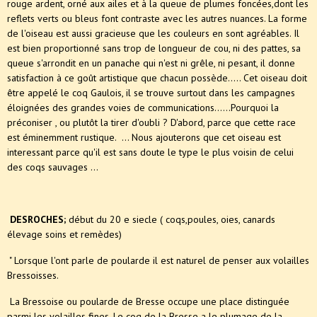
rouge ardent, orné aux ailes et à la queue de plumes foncées,dont les
reflets verts ou bleus font contraste avec les autres nuances. La forme
de l'oiseau est aussi gracieuse que les couleurs en sont agréables. Il
est bien proportionné sans trop de longueur de cou, ni des pattes, sa
queue s'arrondit en un panache qui n'est ni grêle, ni pesant, il donne
satisfaction à ce goût artistique que chacun possède..... Cet oiseau doit
être appelé le coq Gaulois, il se trouve surtout dans les campagnes
éloignées des grandes voies de communications......Pourquoi la
préconiser , ou plutôt la tirer d'oubli ? D'abord, parce que cette race
est éminemment rustique. ... Nous ajouterons que cet oiseau est
interessant parce qu'il est sans doute le type le plus voisin de celui
des coqs sauvages ...
DESROCHES;
début du 20 e siecle ( coqs,poules, oies, canards
élevage soins et remèdes)
" Lorsque l'ont parle de poularde il est naturel de penser aux volailles
Bressoisses.
La Bressoise ou poularde de Bresse occupe une place distinguée
parmi les volailles fines. Le coq de la Bresse a le plumage de la