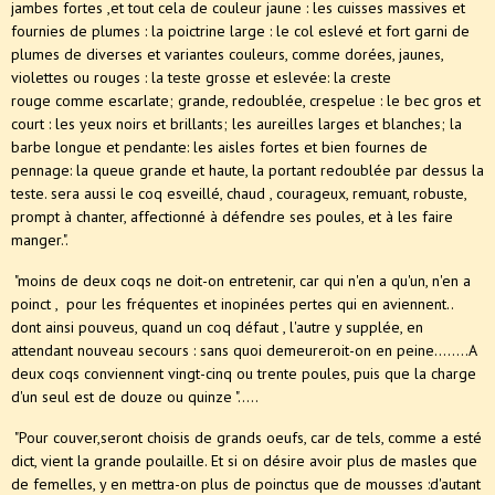
jambes fortes ,et tout cela de couleur jaune : les cuisses massives et
fournies de plumes : la poictrine large : le col eslevé et fort garni de
plumes de diverses et variantes couleurs, comme dorées, jaunes,
violettes ou rouges : la teste grosse et eslevée: la creste
rouge comme escarlate; grande, redoublée, crespelue : le bec gros et
court : les yeux noirs et brillants; les aureilles larges et blanches; la
barbe longue et pendante: les aisles fortes et bien fournes de
pennage: la queue grande et haute, la portant redoublée par dessus la
teste. sera aussi le coq esveillé, chaud , courageux, remuant, robuste,
prompt à chanter, affectionné à défendre ses poules, et à les faire
manger.".
"moins de deux coqs ne doit-on entretenir, car qui n'en a qu'un, n'en a
poinct , pour les fréquentes et inopinées pertes qui en aviennent..
dont ainsi pouveus, quand un coq défaut , l'autre y supplée, en
attendant nouveau secours : sans quoi demeureroit-on en peine........A
deux coqs conviennent vingt-cinq ou trente poules, puis que la charge
d'un seul est de douze ou quinze ".....
"Pour couver,seront choisis de grands oeufs, car de tels, comme a esté
dict, vient la grande poulaille. Et si on désire avoir plus de masles que
de femelles, y en mettra-on plus de poinctus que de mousses :d'autant