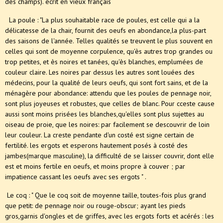
des champs). écrit en vieux français
La poule : "La plus souhaitable race de poules, est celle qui a la
délicatesse de la chair, fournit des oeufs en abondance,la plus-part
des saisons de l'année. Telles qualités se treuvent le plus souvent en
celles qui sont de moyenne corpulence, qu'ès autres trop grandes ou
trop petites, et ès noires et tanées, qu'ès blanches, emplumées de
couleur claire. Les noires par dessus les autres sont louées des
médecins, pour la qualité de leurs oeufs, qui sont fort sains, et de la
ménagère pour abondance: attendu que les poules de pennage noir,
sont plus joyeuses et robustes, que celles de blanc. Pour cceste cause
aussi sont moins prisées les blanches,qu'elles sont plus sujettes au
oiseau de proie, que les noires: par facilement se descouvrir de loin
leur couleur. La creste pendante d'un costé est signe certain de
fertilité. les ergots et esperons hautement posés à costé des
jambes(marque masculine), la difficulté de se laisser couvrir, dont elle
est et moins fertile en oeufs, et moins propre à couver ; par
impatience cassant les oeufs avec ses ergots " .
Le coq : " Que le coq soit de moyenne taille, toutes-fois plus grand
que petit: de pennage noir ou rouge-obscur; ayant les pieds
gros,garnis d'ongles et de griffes, avec les ergots forts et acérés : les