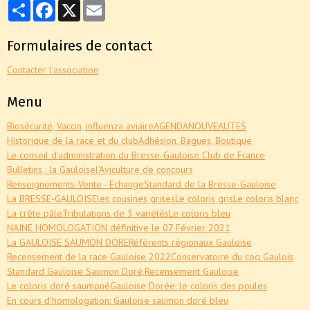
Partager
Facebook
X
Email
Formulaires de contact
Contacter l'association
Menu
Biosécurité, Vaccin, influenza aviaire
AGENDA
NOUVEAUTES
Historique de la race et du club
Adhésion, Bagues, Boutique
Le conseil d'administration du Bresse-Gauloise Club de France
Bulletins : la Gauloise
l'Aviculture de concours
Renseignements-Vente - Echange
Standard de la Bresse-Gauloise
La BRESSE-GAULOISE
les cousines grises
Le coloris gris
Le coloris blanc
La crête pâle
Tribulations de 3 variétés
Le coloris bleu
NAINE HOMOLOGATION définitive le 07 Février 2021
La GAULOISE SAUMON DORE
Référents régionaux Gauloise
Recensement de la race Gauloise 2022
Conservatoire du coq Gaulois
Standard Gauloise Saumon Doré,
Recensement Gauloise
Le coloris doré saumoné
Gauloise Dorée: le coloris des poules
En cours d'homologation: Gauloise saumon doré bleu