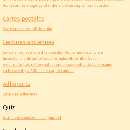
les systèmes antigel
La planche à crottes
baguer ses volailles
Cartes postales
Cartes postales, affiches, tim
Lectures anciennes
Livres anciens
Ce qu'est la sélection
Nos anciens écrivaient
Incubations artificielles
Couvées naturelles
Brillat-Savarin
Avoir de belles crêtes
Fables basse-cour
Fables de La Fontaine
La Bresse il y a 100 ans
le coq et l'amour
Adhérents
Liste des adhérents
Quiz
testez vos connaissances
gourmet