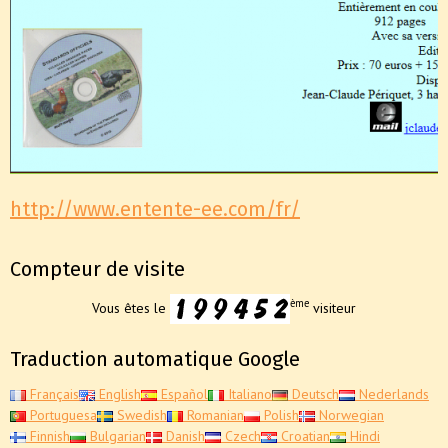
http://www.entente-ee.com/fr/
Compteur de visite
ème
Vous êtes le
visiteur
Traduction automatique Google
Français
English
Español
Italiano
Deutsch
Nederlands
Portuguesa
Swedish
Romanian
Polish
Norwegian
Finnish
Bulgarian
Danish
Czech
Croatian
Hindi