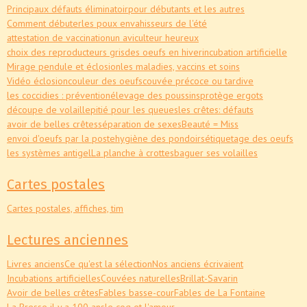
Principaux défauts éliminatoir
pour débutants et les autres
Comment débuter
les poux envahisseurs de l'été
attestation de vaccination
un aviculteur heureux
choix des reproducteurs gris
des oeufs en hiver
incubation artificielle
Mirage pendule et éclosion
les maladies, vaccins et soins
Vidéo éclosion
couleur des oeufs
couvée précoce ou tardive
les coccidies : prévention
élevage des poussins
protège ergots
découpe de volaille
pitié pour les queues
les crêtes: défauts
avoir de belles crêtes
séparation de sexes
Beauté = Miss
envoi d'oeufs par la poste
hygiène des pondoirs
étiquetage des oeufs
les systèmes antigel
La planche à crottes
baguer ses volailles
Cartes postales
Cartes postales, affiches, tim
Lectures anciennes
Livres anciens
Ce qu'est la sélection
Nos anciens écrivaient
Incubations artificielles
Couvées naturelles
Brillat-Savarin
Avoir de belles crêtes
Fables basse-cour
Fables de La Fontaine