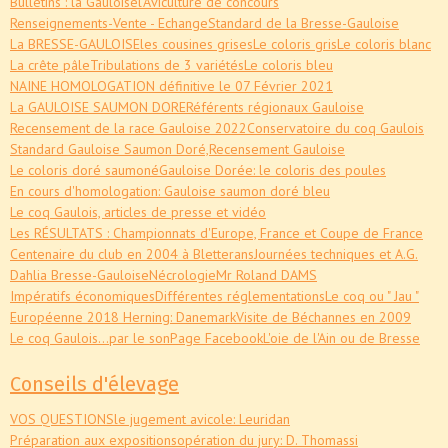
Bulletins : la Gauloise
l'Aviculture de concours
Renseignements-Vente - Echange
Standard de la Bresse-Gauloise
La BRESSE-GAULOISE
les cousines grises
Le coloris gris
Le coloris blanc
La crête pâle
Tribulations de 3 variétés
Le coloris bleu
NAINE HOMOLOGATION définitive le 07 Février 2021
La GAULOISE SAUMON DORE
Référents régionaux Gauloise
Recensement de la race Gauloise 2022
Conservatoire du coq Gaulois
Standard Gauloise Saumon Doré,
Recensement Gauloise
Le coloris doré saumoné
Gauloise Dorée: le coloris des poules
En cours d'homologation: Gauloise saumon doré bleu
Le coq Gaulois, articles de presse et vidéo
Les RÉSULTATS : Championnats d'Europe, France et Coupe de France
Centenaire du club en 2004 à Bletterans
Journées techniques et A.G.
Dahlia Bresse-Gauloise
Nécrologie
Mr Roland DAMS
Impératifs économiques
Différentes réglementations
Le coq ou " Jau "
Européenne 2018 Herning: Danemark
Visite de Béchannes en 2009
Le coq Gaulois...par le son
Page Facebook
L'oie de l'Ain ou de Bresse
Conseils d'élevage
VOS QUESTIONS
le jugement avicole: Leuridan
Préparation aux expositions
opération du jury: D. Thomassi