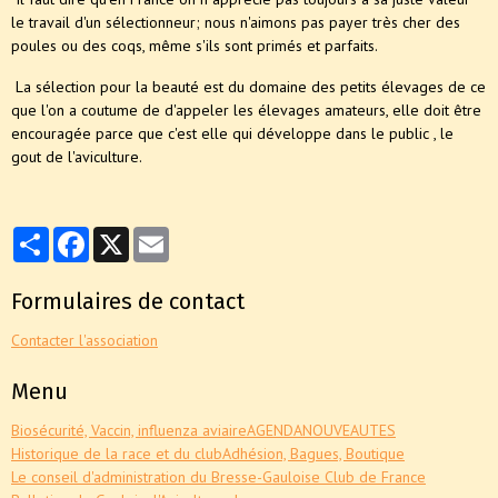
le travail d'un sélectionneur; nous n'aimons pas payer très cher des
poules ou des coqs, même s'ils sont primés et parfaits.
La sélection pour la beauté est du domaine des petits élevages de ce
que l'on a coutume de d'appeler les élevages amateurs, elle doit être
encouragée parce que c'est elle qui développe dans le public , le
gout de l'aviculture.
Partager
Facebook
X
Email
Formulaires de contact
Contacter l'association
Menu
Biosécurité, Vaccin, influenza aviaire
AGENDA
NOUVEAUTES
Historique de la race et du club
Adhésion, Bagues, Boutique
Le conseil d'administration du Bresse-Gauloise Club de France