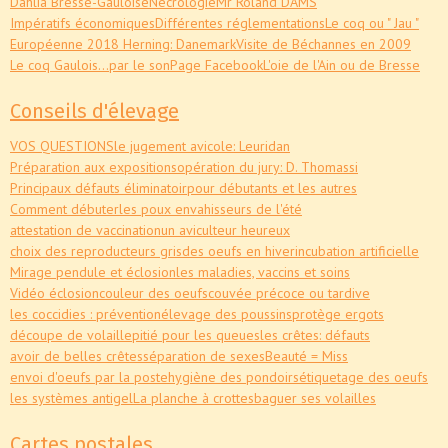
Dahlia Bresse-Gauloise
Nécrologie
Mr Roland DAMS
Impératifs économiques
Différentes réglementations
Le coq ou " Jau "
Européenne 2018 Herning: Danemark
Visite de Béchannes en 2009
Le coq Gaulois...par le son
Page Facebook
L'oie de l'Ain ou de Bresse
Conseils d'élevage
VOS QUESTIONS
le jugement avicole: Leuridan
Préparation aux expositions
opération du jury: D. Thomassi
Principaux défauts éliminatoir
pour débutants et les autres
Comment débuter
les poux envahisseurs de l'été
attestation de vaccination
un aviculteur heureux
choix des reproducteurs gris
des oeufs en hiver
incubation artificielle
Mirage pendule et éclosion
les maladies, vaccins et soins
Vidéo éclosion
couleur des oeufs
couvée précoce ou tardive
les coccidies : prévention
élevage des poussins
protège ergots
découpe de volaille
pitié pour les queues
les crêtes: défauts
avoir de belles crêtes
séparation de sexes
Beauté = Miss
envoi d'oeufs par la poste
hygiène des pondoirs
étiquetage des oeufs
les systèmes antigel
La planche à crottes
baguer ses volailles
Cartes postales