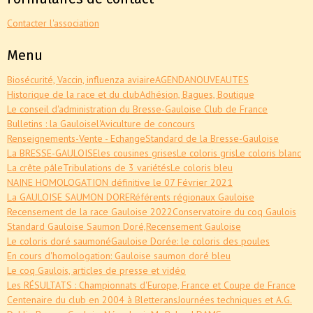
Contacter l'association
Menu
Biosécurité, Vaccin, influenza aviaire
AGENDA
NOUVEAUTES
Historique de la race et du club
Adhésion, Bagues, Boutique
Le conseil d'administration du Bresse-Gauloise Club de France
Bulletins : la Gauloise
l'Aviculture de concours
Renseignements-Vente - Echange
Standard de la Bresse-Gauloise
La BRESSE-GAULOISE
les cousines grises
Le coloris gris
Le coloris blanc
La crête pâle
Tribulations de 3 variétés
Le coloris bleu
NAINE HOMOLOGATION définitive le 07 Février 2021
La GAULOISE SAUMON DORE
Référents régionaux Gauloise
Recensement de la race Gauloise 2022
Conservatoire du coq Gaulois
Standard Gauloise Saumon Doré,
Recensement Gauloise
Le coloris doré saumoné
Gauloise Dorée: le coloris des poules
En cours d'homologation: Gauloise saumon doré bleu
Le coq Gaulois, articles de presse et vidéo
Les RÉSULTATS : Championnats d'Europe, France et Coupe de France
Centenaire du club en 2004 à Bletterans
Journées techniques et A.G.