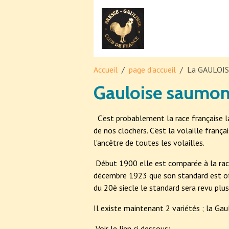
Accueil
page d'accueil
La GAULOI
Gauloise saumon
C'est probablement la race française la
de nos clochers. C'est la volaille franç
l'ancêtre de toutes les volailles.
Début 1900 elle est comparée à la race
décembre 1923 que son standard est offi
du 20è siecle le standard sera revu plusi
Il existe maintenant 2 variétés ; la Ga
Voir le lien ci dessous: