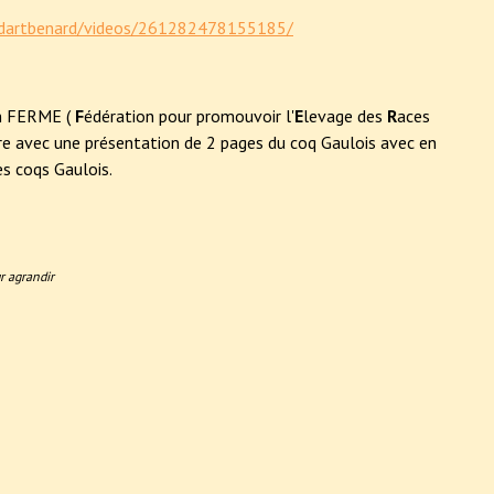
idartbenard/videos/261282478155185/
on FERME (
F
édération pour promouvoir l'
E
levage des
R
aces
tre avec une présentation de 2 pages du coq Gaulois avec en
s coqs Gaulois.
r agrandir