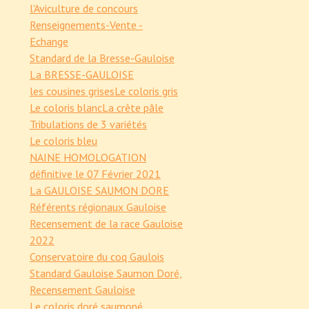
l'Aviculture de concours
Renseignements-Vente -
Echange
Standard de la Bresse-Gauloise
La BRESSE-GAULOISE
les cousines grises
Le coloris gris
Le coloris blanc
La crête pâle
Tribulations de 3 variétés
Le coloris bleu
NAINE HOMOLOGATION
définitive le 07 Février 2021
La GAULOISE SAUMON DORE
Référents régionaux Gauloise
Recensement de la race Gauloise
2022
Conservatoire du coq Gaulois
Standard Gauloise Saumon Doré,
Recensement Gauloise
Le coloris doré saumoné