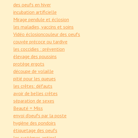
des oeufs en hiver
incubation artificielle
Mirage pendule et éclosion
les maladies, vaccins et soins
Vidéo éclosion
couleur des oeufs
couvée précoce ou tardive
les coccidies : prévention
élevage des poussins
protège ergots
découpe de volaille
pitié pour les queues
les crêtes: défauts
avoir de belles crêtes
séparation de sexes
Beauté = Miss
envoi d'oeufs par la poste
hygiène des pondoirs
étiquetage des oeufs
les systèmes antigel