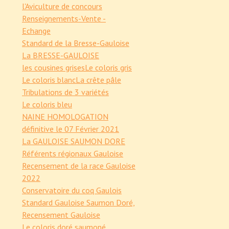
l'Aviculture de concours
Renseignements-Vente -
Echange
Standard de la Bresse-Gauloise
La BRESSE-GAULOISE
les cousines grises
Le coloris gris
Le coloris blanc
La crête pâle
Tribulations de 3 variétés
Le coloris bleu
NAINE HOMOLOGATION
définitive le 07 Février 2021
La GAULOISE SAUMON DORE
Référents régionaux Gauloise
Recensement de la race Gauloise
2022
Conservatoire du coq Gaulois
Standard Gauloise Saumon Doré,
Recensement Gauloise
Le coloris doré saumoné