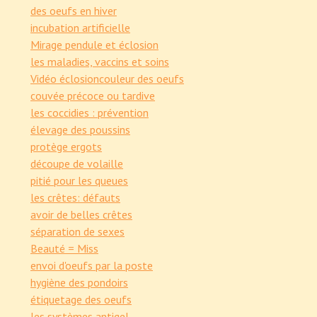
des oeufs en hiver
incubation artificielle
Mirage pendule et éclosion
les maladies, vaccins et soins
Vidéo éclosion
couleur des oeufs
couvée précoce ou tardive
les coccidies : prévention
élevage des poussins
protège ergots
découpe de volaille
pitié pour les queues
les crêtes: défauts
avoir de belles crêtes
séparation de sexes
Beauté = Miss
envoi d'oeufs par la poste
hygiène des pondoirs
étiquetage des oeufs
les systèmes antigel