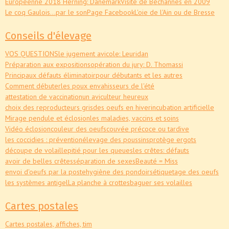
Européenne 2018 Herning: Danemark
Visite de Béchannes en 2009
Le coq Gaulois...par le son
Page Facebook
L'oie de l'Ain ou de Bresse
Conseils d'élevage
VOS QUESTIONS
le jugement avicole: Leuridan
Préparation aux expositions
opération du jury: D. Thomassi
Principaux défauts éliminatoir
pour débutants et les autres
Comment débuter
les poux envahisseurs de l'été
attestation de vaccination
un aviculteur heureux
choix des reproducteurs gris
des oeufs en hiver
incubation artificielle
Mirage pendule et éclosion
les maladies, vaccins et soins
Vidéo éclosion
couleur des oeufs
couvée précoce ou tardive
les coccidies : prévention
élevage des poussins
protège ergots
découpe de volaille
pitié pour les queues
les crêtes: défauts
avoir de belles crêtes
séparation de sexes
Beauté = Miss
envoi d'oeufs par la poste
hygiène des pondoirs
étiquetage des oeufs
les systèmes antigel
La planche à crottes
baguer ses volailles
Cartes postales
Cartes postales, affiches, tim