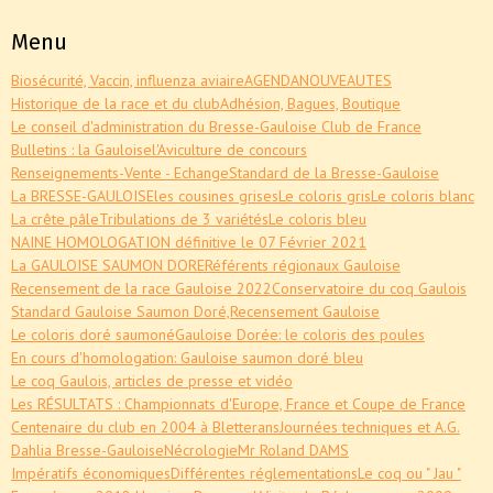
Menu
Biosécurité, Vaccin, influenza aviaire
AGENDA
NOUVEAUTES
Historique de la race et du club
Adhésion, Bagues, Boutique
Le conseil d'administration du Bresse-Gauloise Club de France
Bulletins : la Gauloise
l'Aviculture de concours
Renseignements-Vente - Echange
Standard de la Bresse-Gauloise
La BRESSE-GAULOISE
les cousines grises
Le coloris gris
Le coloris blanc
La crête pâle
Tribulations de 3 variétés
Le coloris bleu
NAINE HOMOLOGATION définitive le 07 Février 2021
La GAULOISE SAUMON DORE
Référents régionaux Gauloise
Recensement de la race Gauloise 2022
Conservatoire du coq Gaulois
Standard Gauloise Saumon Doré,
Recensement Gauloise
Le coloris doré saumoné
Gauloise Dorée: le coloris des poules
En cours d'homologation: Gauloise saumon doré bleu
Le coq Gaulois, articles de presse et vidéo
Les RÉSULTATS : Championnats d'Europe, France et Coupe de France
Centenaire du club en 2004 à Bletterans
Journées techniques et A.G.
Dahlia Bresse-Gauloise
Nécrologie
Mr Roland DAMS
Impératifs économiques
Différentes réglementations
Le coq ou " Jau "