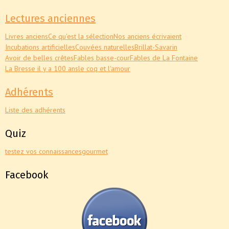
Lectures anciennes
Livres anciens
Ce qu'est la sélection
Nos anciens écrivaient
Incubations artificielles
Couvées naturelles
Brillat-Savarin
Avoir de belles crêtes
Fables basse-cour
Fables de La Fontaine
La Bresse il y a 100 ans
le coq et l'amour
Adhérents
Liste des adhérents
Quiz
testez vos connaissances
gourmet
Facebook