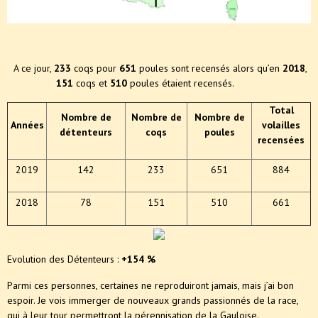
A ce jour,
233
coqs pour
651
poules sont recensés alors qu’en
2018
,
151
coqs et
510
poules étaient recensés.
Total
Nombre de
Nombre de
Nombre de
Années
volailles
détenteurs
coqs
poules
recensées
2019
142
233
651
884
2018
78
151
510
661
Evolution des Détenteurs :
+154 %
Parmi ces personnes, certaines ne reproduiront jamais, mais j’ai bon
espoir. Je vois immerger de nouveaux grands passionnés de la race,
qui à leur tour permettront la pérennisation de la Gauloise.