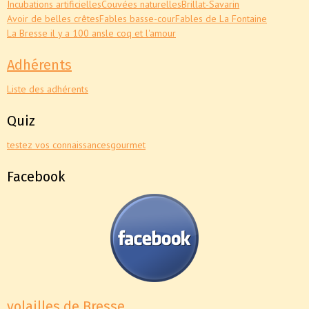
Incubations artificielles
Couvées naturelles
Brillat-Savarin
Avoir de belles crêtes
Fables basse-cour
Fables de La Fontaine
La Bresse il y a 100 ans
le coq et l'amour
Adhérents
Liste des adhérents
Quiz
testez vos connaissances
gourmet
Facebook
volailles de Bresse