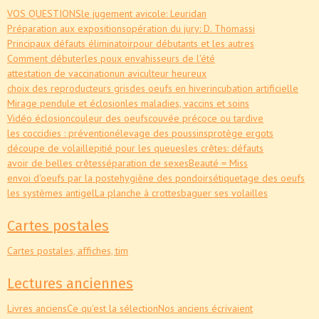
VOS QUESTIONS
le jugement avicole: Leuridan
Préparation aux expositions
opération du jury: D. Thomassi
Principaux défauts éliminatoir
pour débutants et les autres
Comment débuter
les poux envahisseurs de l'été
attestation de vaccination
un aviculteur heureux
choix des reproducteurs gris
des oeufs en hiver
incubation artificielle
Mirage pendule et éclosion
les maladies, vaccins et soins
Vidéo éclosion
couleur des oeufs
couvée précoce ou tardive
les coccidies : prévention
élevage des poussins
protège ergots
découpe de volaille
pitié pour les queues
les crêtes: défauts
avoir de belles crêtes
séparation de sexes
Beauté = Miss
envoi d'oeufs par la poste
hygiène des pondoirs
étiquetage des oeufs
les systèmes antigel
La planche à crottes
baguer ses volailles
Cartes postales
Cartes postales, affiches, tim
Lectures anciennes
Livres anciens
Ce qu'est la sélection
Nos anciens écrivaient