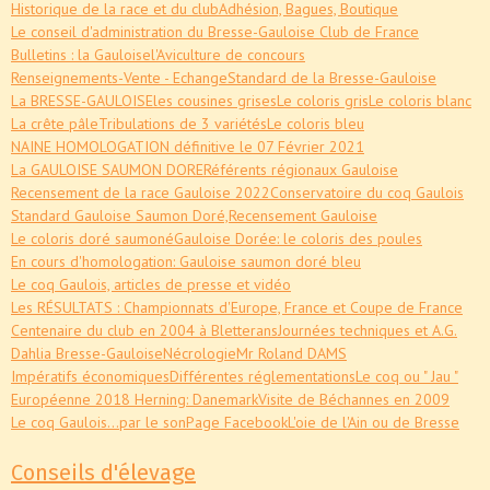
Historique de la race et du club
Adhésion, Bagues, Boutique
Le conseil d'administration du Bresse-Gauloise Club de France
Bulletins : la Gauloise
l'Aviculture de concours
Renseignements-Vente - Echange
Standard de la Bresse-Gauloise
La BRESSE-GAULOISE
les cousines grises
Le coloris gris
Le coloris blanc
La crête pâle
Tribulations de 3 variétés
Le coloris bleu
NAINE HOMOLOGATION définitive le 07 Février 2021
La GAULOISE SAUMON DORE
Référents régionaux Gauloise
Recensement de la race Gauloise 2022
Conservatoire du coq Gaulois
Standard Gauloise Saumon Doré,
Recensement Gauloise
Le coloris doré saumoné
Gauloise Dorée: le coloris des poules
En cours d'homologation: Gauloise saumon doré bleu
Le coq Gaulois, articles de presse et vidéo
Les RÉSULTATS : Championnats d'Europe, France et Coupe de France
Centenaire du club en 2004 à Bletterans
Journées techniques et A.G.
Dahlia Bresse-Gauloise
Nécrologie
Mr Roland DAMS
Impératifs économiques
Différentes réglementations
Le coq ou " Jau "
Européenne 2018 Herning: Danemark
Visite de Béchannes en 2009
Le coq Gaulois...par le son
Page Facebook
L'oie de l'Ain ou de Bresse
Conseils d'élevage